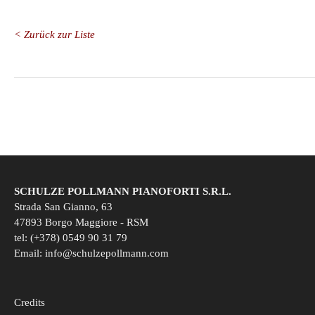
< Zurück zur Liste
SCHULZE POLLMANN PIANOFORTI S.R.L.
Strada San Gianno, 63
47893 Borgo Maggiore - RSM
tel: (+378) 0549 90 31 79
Email:
info@schulzepollmann.com
Credits