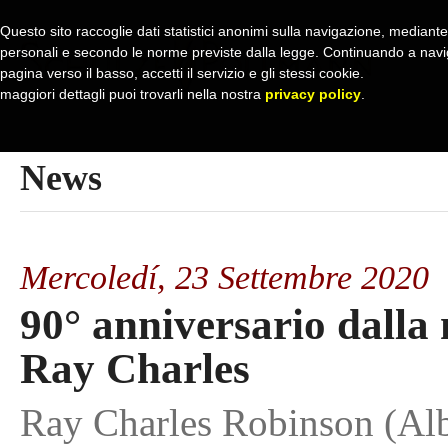
Questo sito raccoglie dati statistici anonimi sulla navigazione, mediante c
personali e secondo le norme previste dalla legge. Continuando a navig
pagina verso il basso, accetti il servizio e gli stessi cookie.
maggiori dettagli puoi trovarli nella nostra
privacy policy
.
News
Mercoledí,
23 Settembre 2020
90° anniversario dalla 
Ray Charles
Ray Charles Robinson (Al