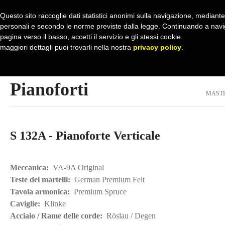
Questo sito raccoglie dati statistici anonimi sulla navigazione, mediante c
personali e secondo le norme previste dalla legge. Continuando a navig
pagina verso il basso, accetti il servizio e gli stessi cookie.
maggiori dettagli puoi trovarli nella nostra
privacy policy
.
Pianoforti
MASTE
S 132A - Pianoforte Verticale
Meccanica:
VA-9A Original
Teste dei martelli:
German Premium Felt
Tavola armonica:
Premium Spruce
Caviglie:
Klinke
Acciaio / Rame delle corde:
Röslau / Degen