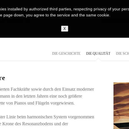
kies installed by authorized third parties, respecting privacy of your p
ng the page down, you agree to the service and the same cookie.
FIRMENPORTR
DIE GESCHICHTE
DIE QUALITÄT
DIE SC
re
izierten Fachkräfte sowie durch den Einsatz moderner
mann in den letzten Jahren eine noch größere
ette von Pianos und Flügeln vorgewiesen.
ster Linie beim harmonischen System vorgenommen
die Krone des Resonanzbodens und der