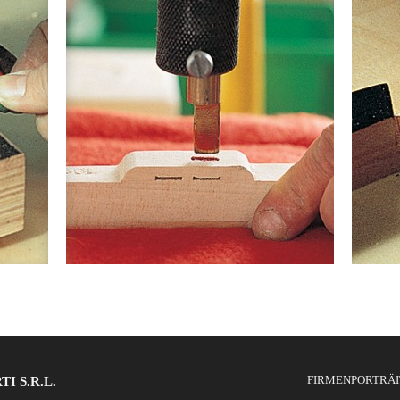
FIRMENPORTRÄI
 S.R.L.