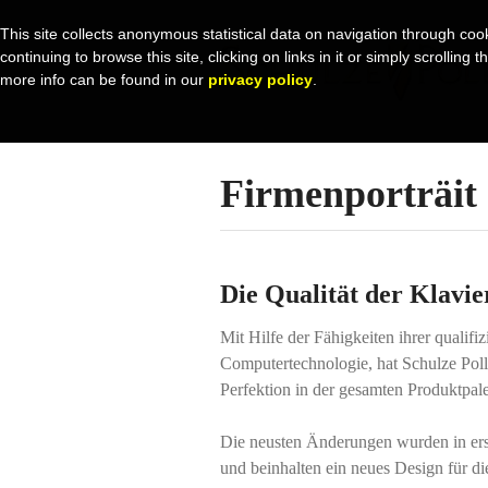
This site collects anonymous statistical data on navigation through coo
continuing to browse this site, clicking on links in it or simply scrolli
more info can be found in our
privacy policy
.
Firmenporträit
Die Qualität der Klavie
Mit Hilfe der Fähigkeiten ihrer qualif
Computertechnologie, hat Schulze Poll
Perfektion in der gesamten Produktpal
Die neusten Änderungen wurden in er
und beinhalten ein neues Design für 