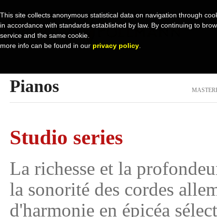
This site collects anonymous statistical data on navigation through cook
in accordance with standards established by law. By continuing to browse 
service and the same cookie.
more info can be found in our
privacy policy
.
Pianos
MASTER
Studio series
La richesse et la profondeu
la sonorité des cordes alle
d'harmonie en épicéa sélect